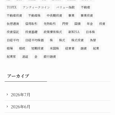
TOPIX
アンティークコイン
バリュー指数
不動産
不動産投資
不動産株
中長期投資
事業
事業投資
仮想通貨
信用取引
先物取引
円安
国債
年金
投資
投資信託
投資基礎
政策保有株式
新NISA
日本株
日経平均
日経平均株価
株
株式
株式投資
為替
相場
相続
短期投資
米国株
経営者
融資
起業
起業家
追証
金
銀行融資
アーカイブ
2026年7月
2026年6月