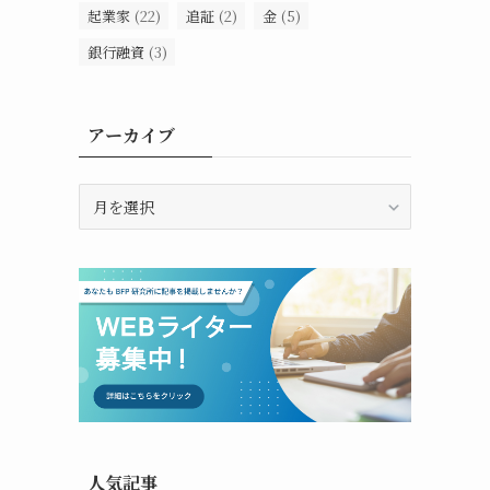
起業家
(22)
追証
(2)
金
(5)
銀行融資
(3)
アーカイブ
ア
ー
カ
イ
ブ
人気記事