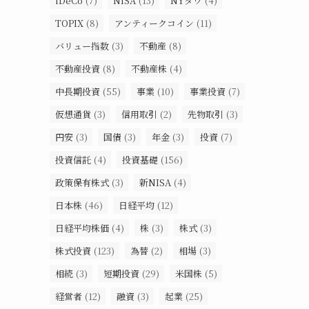
iDeCo
(7)
NISA
(13)
NYダウ
(4)
TOPIX
(8)
アンティークコイン
(11)
バリュー指数
(3)
不動産
(8)
不動産投資
(8)
不動産株
(4)
中長期投資
(55)
事業
(10)
事業投資
(7)
仮想通貨
(3)
信用取引
(2)
先物取引
(3)
円安
(3)
国債
(3)
年金
(3)
投資
(7)
投資信託
(4)
投資基礎
(156)
政策保有株式
(3)
新NISA
(4)
日本株
(46)
日経平均
(12)
日経平均株価
(4)
株
(3)
株式
(3)
株式投資
(123)
為替
(2)
相場
(3)
相続
(3)
短期投資
(29)
米国株
(5)
経営者
(12)
融資
(3)
起業
(25)