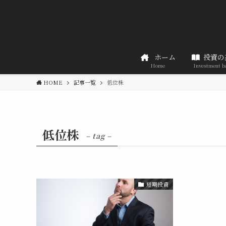
ホーム
投資の
Home
Investment b
HOME
記事一覧
低位株
低位株
– tag –
短期投資