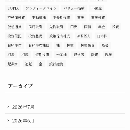
TOPIX
アンティークコイン
バリュー指数
不動産
不動産投資
不動産株
中長期投資
事業
事業投資
仮想通貨
信用取引
先物取引
円安
国債
年金
投資
投資信託
投資基礎
政策保有株式
新NISA
日本株
日経平均
日経平均株価
株
株式
株式投資
為替
相場
相続
短期投資
米国株
経営者
融資
起業
起業家
追証
金
銀行融資
アーカイブ
2026年7月
2026年6月