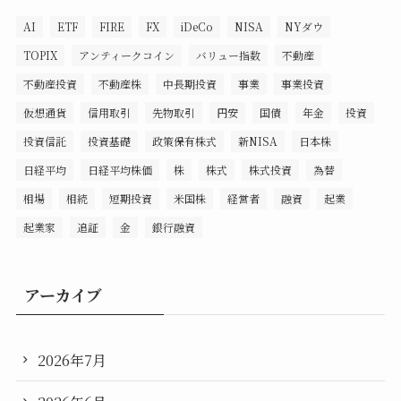
AI
ETF
FIRE
FX
iDeCo
NISA
NYダウ
TOPIX
アンティークコイン
バリュー指数
不動産
不動産投資
不動産株
中長期投資
事業
事業投資
仮想通貨
信用取引
先物取引
円安
国債
年金
投資
投資信託
投資基礎
政策保有株式
新NISA
日本株
日経平均
日経平均株価
株
株式
株式投資
為替
相場
相続
短期投資
米国株
経営者
融資
起業
起業家
追証
金
銀行融資
アーカイブ
2026年7月