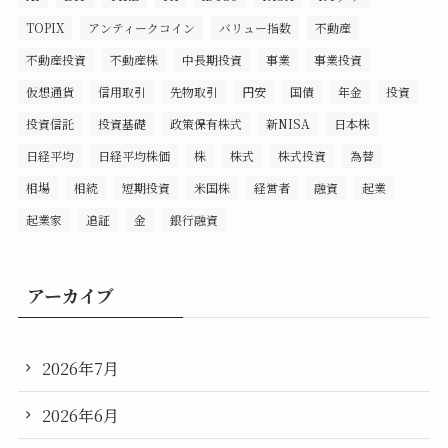
TOPIX
アンティークコイン
バリュー指数
不動産
不動産投資
不動産株
中長期投資
事業
事業投資
仮想通貨
信用取引
先物取引
円安
国債
年金
投資
投資信託
投資基礎
政策保有株式
新NISA
日本株
日経平均
日経平均株価
株
株式
株式投資
為替
相場
相続
短期投資
米国株
経営者
融資
起業
起業家
追証
金
銀行融資
アーカイブ
2026年7月
2026年6月