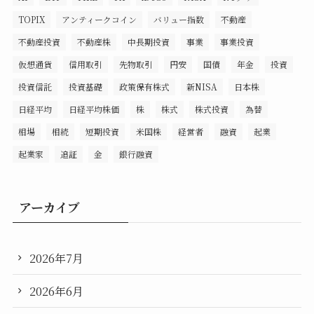
TOPIX
アンティークコイン
バリュー指数
不動産
不動産投資
不動産株
中長期投資
事業
事業投資
仮想通貨
信用取引
先物取引
円安
国債
年金
投資
投資信託
投資基礎
政策保有株式
新NISA
日本株
日経平均
日経平均株価
株
株式
株式投資
為替
相場
相続
短期投資
米国株
経営者
融資
起業
起業家
追証
金
銀行融資
アーカイブ
2026年7月
2026年6月