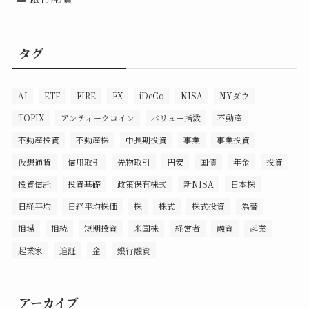
タグ
AI
ETF
FIRE
FX
iDeCo
NISA
NYダウ
TOPIX
アンティークコイン
バリュー指数
不動産
不動産投資
不動産株
中長期投資
事業
事業投資
仮想通貨
信用取引
先物取引
円安
国債
年金
投資
投資信託
投資基礎
政策保有株式
新NISA
日本株
日経平均
日経平均株価
株
株式
株式投資
為替
相場
相続
短期投資
米国株
経営者
融資
起業
起業家
追証
金
銀行融資
アーカイブ