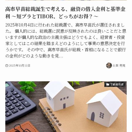
高市早苗総裁誕生で考える、融資の借入金利と基準金
利 〜短プラとTIBOR、どっちがお得？～
2025年10月4日に行われた総裁選で、高市早苗氏が選任されまし
た。 個人的には、総裁選に民意が反映されたのは良いことだと思
いますが個人的な政治の主義主張はどうでもよく、経営者・投資
家としてはこの結果を踏まえどのようにして事業の意思決定を行
うかです。 その中で、高市早苗氏が総裁・首相になることで銀行
の金利がどのような動きを見...
2025年10月11日
土居 亮規
不動産投資