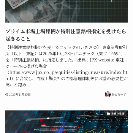
プライム市場上場銘柄が特別注意銘柄指定を受けたら
起きること
【特別注意銘柄指定を受けたニデックのいきさつ】 東京証券取引
所（以下：東証）は2025年10月28日にニデック（東プ：6594）
を「特別注意銘柄」に指定しました。 出典：JPX website 東証
はルールに掲げた場合
（https://www.jpx.co.jp/equities/listing/measure/index.ht
ml）に合致し、当該上場会社の内部管理体制等に改善の必要性が
高いと認め...
2025年11月15日
おせちーず
投資の基礎