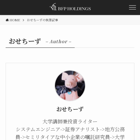
HOME
おせちーずの執筆記事
おせちーず
– Author –
おせちーず
大学講師兼投資ライター
システムエンジニア->証券アナリスト->地方公務
員->セミリタイアな中小企業の嘱託研究員->大学