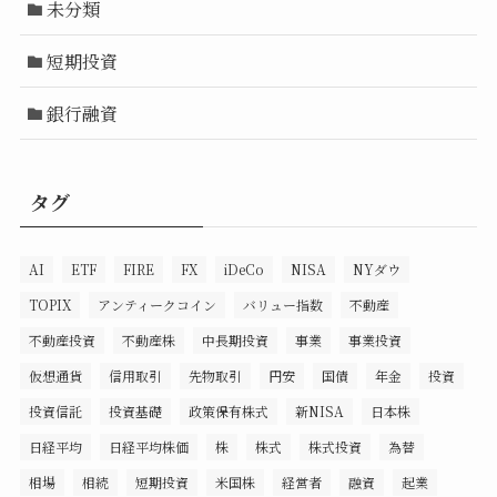
未分類
短期投資
銀行融資
タグ
AI
ETF
FIRE
FX
iDeCo
NISA
NYダウ
TOPIX
アンティークコイン
バリュー指数
不動産
不動産投資
不動産株
中長期投資
事業
事業投資
仮想通貨
信用取引
先物取引
円安
国債
年金
投資
投資信託
投資基礎
政策保有株式
新NISA
日本株
日経平均
日経平均株価
株
株式
株式投資
為替
相場
相続
短期投資
米国株
経営者
融資
起業