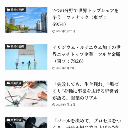
2つの分野で世界トップシェアを
投資の基礎
争う ファナック（東プ：
6954）
2026年6月20日
イリジウム・ルテニウム加工の世
投資の基礎
界ニッチトップ企業 フルヤ金属
（東プ：7826）
2026年5月23日
「失敗しても、生き残れ」――“場づ
事業投資
くり”を軸に事業を広げる経営者
が語る、起業のリアル
2026年5月11日
「ゴールを決めて、プロセスをつ
事業投資
くる」――コロナ禍に立ち上げた“姿