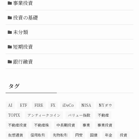
事業投資
投資の基礎
未分類
短期投資
銀行融資
タグ
AI
ETF
FIRE
FX
iDeCo
NISA
NYダウ
TOPIX
アンティークコイン
バリュー指数
不動産
不動産投資
不動産株
中長期投資
事業
事業投資
仮想通貨
信用取引
先物取引
円安
国債
年金
投資