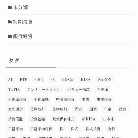
未分類
短期投資
銀行融資
タグ
AI
ETF
FIRE
FX
iDeCo
NISA
NYダウ
TOPIX
アンティークコイン
バリュー指数
不動産
不動産投資
不動産株
中長期投資
事業
事業投資
仮想通貨
信用取引
先物取引
円安
国債
年金
投資
投資信託
投資基礎
政策保有株式
新NISA
日本株
日経平均
日経平均株価
株
株式
株式投資
為替