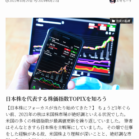
2022年10月29日
2024年8月27日
おせちーず
投資の基礎
日本株を代表する株価指数TOPIXを知ろう
【日本株にフォーカスが当たり始めてきた？】 ちょうど1年ぐら
い前、2021年の秋は米国株市場が絶好調といえる状況でした。
米国の多くの株価指数が最高値更新を繰り返していました。 筆者
はそんなときすら日本株を主戦場にしていました。 その畑で仕事
をした経験がある故、米国株より理解が深いことと、絶好調な市