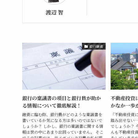
渡辺 智
銀行融資
銀行の稟議書の項目と銀行員が助か
不動産投資
る情報について徹底解説！
かなか一歩
融資に臨む際、銀行員がどのような稟議書を
「不動産投資に
書いているか気になる方は多いのではないで
踏み出せない
しょうか？ しかし、銀行の稟議書に関する情
でしょうか？ 
報は世の中にあまり出回っていません。 そこ
んも不動産投
でこの記事では、元メガバンク行員の私が銀
をしています