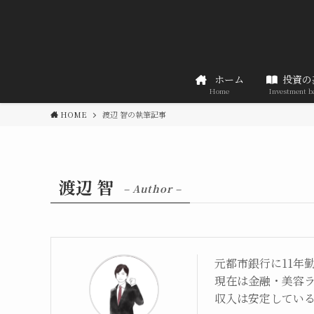
ホーム
投資の
Home
Investment b
HOME
渡辺 智の執筆記事
渡辺 智
– Author –
元都市銀行に11年
現在は金融・美容
収入は安定してい