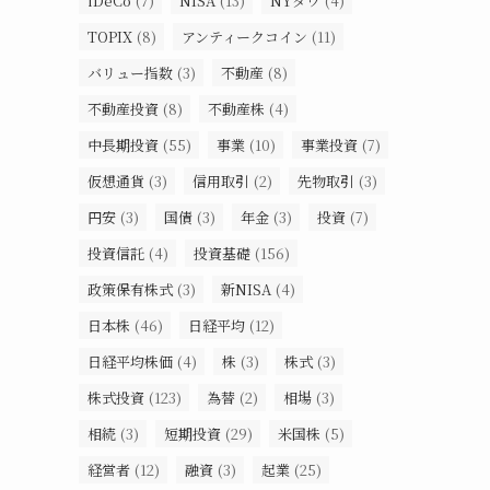
iDeCo
(7)
NISA
(13)
NYダウ
(4)
TOPIX
(8)
アンティークコイン
(11)
バリュー指数
(3)
不動産
(8)
不動産投資
(8)
不動産株
(4)
中長期投資
(55)
事業
(10)
事業投資
(7)
仮想通貨
(3)
信用取引
(2)
先物取引
(3)
円安
(3)
国債
(3)
年金
(3)
投資
(7)
投資信託
(4)
投資基礎
(156)
政策保有株式
(3)
新NISA
(4)
日本株
(46)
日経平均
(12)
日経平均株価
(4)
株
(3)
株式
(3)
株式投資
(123)
為替
(2)
相場
(3)
相続
(3)
短期投資
(29)
米国株
(5)
経営者
(12)
融資
(3)
起業
(25)