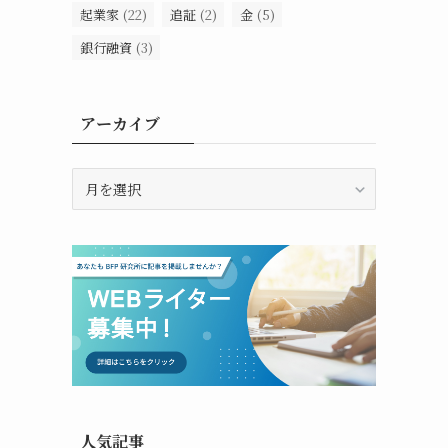
起業家
(22)
追証
(2)
金
(5)
銀行融資
(3)
アーカイブ
ア
ー
カ
イ
ブ
人気記事