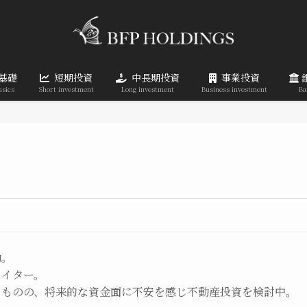
基礎
短期投資
中長期投資
事業投資
asics
Short investment
Long investment
Business investment
Ba
勤。
ライター。
るものの、将来的な資金面に不安を感じ不動産投資を検討中。