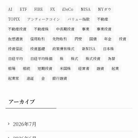
AI
ETF
FIRE
FX
iDeCo
NISA
NYダウ
TOPIX
アンティークコイン
バリュー指数
不動産
不動産投資
不動産株
中長期投資
事業
事業投資
仮想通貨
信用取引
先物取引
円安
国債
年金
投資
投資信託
投資基礎
政策保有株式
新NISA
日本株
日経平均
日経平均株価
株
株式
株式投資
為替
相場
相続
短期投資
米国株
経営者
融資
起業
起業家
追証
金
銀行融資
アーカイブ
2026年7月