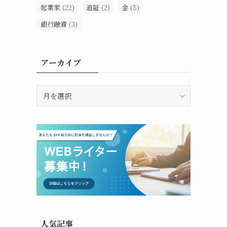
起業家
(22)
追証
(2)
金
(5)
銀行融資
(3)
アーカイブ
ア
ー
カ
イ
ブ
人気記事