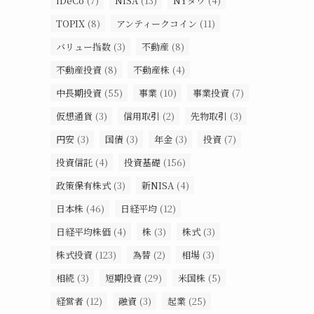
iDeCo
(7)
NISA
(13)
NYダウ
(4)
TOPIX
(8)
アンティークコイン
(11)
バリュー指数
(3)
不動産
(8)
不動産投資
(8)
不動産株
(4)
中長期投資
(55)
事業
(10)
事業投資
(7)
仮想通貨
(3)
信用取引
(2)
先物取引
(3)
円安
(3)
国債
(3)
年金
(3)
投資
(7)
投資信託
(4)
投資基礎
(156)
政策保有株式
(3)
新NISA
(4)
日本株
(46)
日経平均
(12)
日経平均株価
(4)
株
(3)
株式
(3)
株式投資
(123)
為替
(2)
相場
(3)
相続
(3)
短期投資
(29)
米国株
(5)
経営者
(12)
融資
(3)
起業
(25)