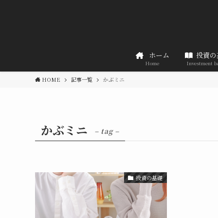
ホーム
投資の
Home
Investment b
HOME
記事一覧
かぶミニ
かぶミニ
– tag –
投資の基礎