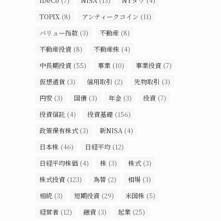
iDeCo
(7)
NISA
(13)
NYダウ
(4)
TOPIX
(8)
アンティークコイン
(11)
バリュー指数
(3)
不動産
(8)
不動産投資
(8)
不動産株
(4)
中長期投資
(55)
事業
(10)
事業投資
(7)
仮想通貨
(3)
信用取引
(2)
先物取引
(3)
円安
(3)
国債
(3)
年金
(3)
投資
(7)
投資信託
(4)
投資基礎
(156)
政策保有株式
(3)
新NISA
(4)
日本株
(46)
日経平均
(12)
日経平均株価
(4)
株
(3)
株式
(3)
株式投資
(123)
為替
(2)
相場
(3)
相続
(3)
短期投資
(29)
米国株
(5)
経営者
(12)
融資
(3)
起業
(25)