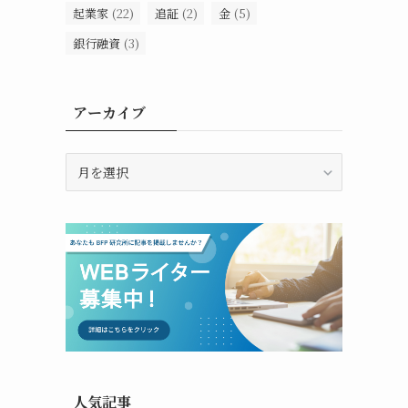
起業家
(22)
追証
(2)
金
(5)
銀行融資
(3)
アーカイブ
ア
ー
カ
イ
ブ
人気記事