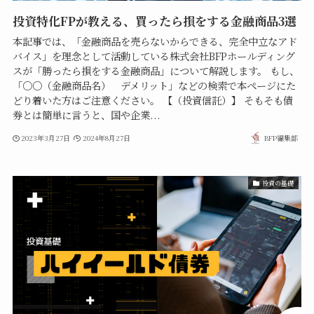
投資特化FPが教える、買ったら損をする金融商品3選
本記事では、「金融商品を売らないからできる、完全中立なアド
バイス」を理念として活動している株式会社BFPホールディング
スが「勝ったら損をする金融商品」について解説します。 もし、
「○○（金融商品名） デメリット」などの検索で本ページにた
どり着いた方はご注意ください。 【（投資信託）】 そもそも債
券とは簡単に言うと、国や企業...
2023年3月27日
2024年8月27日
BFP編集部
投資の基礎