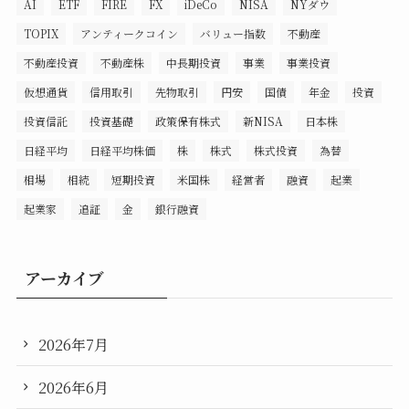
AI
ETF
FIRE
FX
iDeCo
NISA
NYダウ
TOPIX
アンティークコイン
バリュー指数
不動産
不動産投資
不動産株
中長期投資
事業
事業投資
仮想通貨
信用取引
先物取引
円安
国債
年金
投資
投資信託
投資基礎
政策保有株式
新NISA
日本株
日経平均
日経平均株価
株
株式
株式投資
為替
相場
相続
短期投資
米国株
経営者
融資
起業
起業家
追証
金
銀行融資
アーカイブ
2026年7月
2026年6月