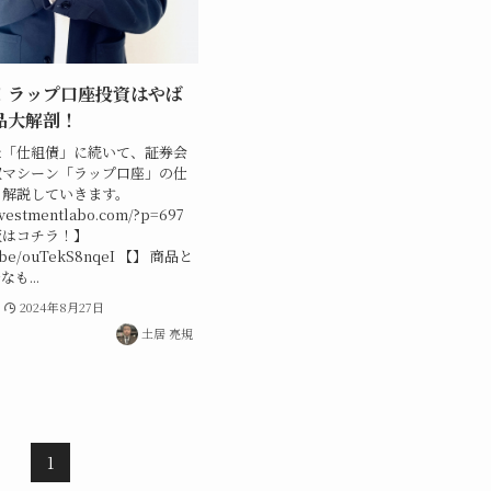
！ラップ口座投資はやば
品大解剖！
た「仕組債」に続いて、証券会
収マシーン「ラップ口座」の仕
、解説していきます。
investmentlabo.com/?p=697
版はコチラ！】
tu.be/ouTekS8nqeI 【】 商品と
も...
2024年8月27日
土居 亮規
1