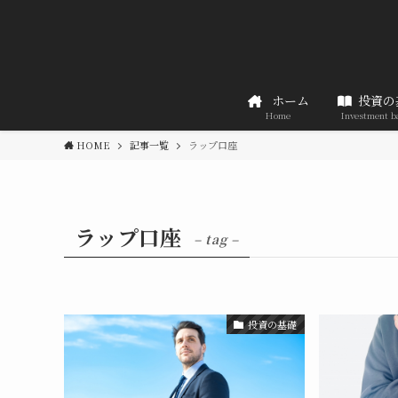
ホーム
投資の
Home
Investment b
HOME
記事一覧
ラップ口座
ラップ口座
– tag –
投資の基礎