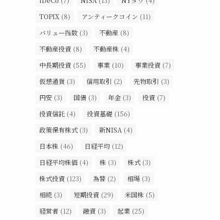
iDeCo
(7)
NISA
(13)
NYダウ
(4)
TOPIX
(8)
アンティークコイン
(11)
バリュー指数
(3)
不動産
(8)
不動産投資
(8)
不動産株
(4)
中長期投資
(55)
事業
(10)
事業投資
(7)
仮想通貨
(3)
信用取引
(2)
先物取引
(3)
円安
(3)
国債
(3)
年金
(3)
投資
(7)
投資信託
(4)
投資基礎
(156)
政策保有株式
(3)
新NISA
(4)
日本株
(46)
日経平均
(12)
日経平均株価
(4)
株
(3)
株式
(3)
株式投資
(123)
為替
(2)
相場
(3)
相続
(3)
短期投資
(29)
米国株
(5)
経営者
(12)
融資
(3)
起業
(25)