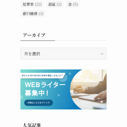
起業家
(22)
追証
(2)
金
(5)
銀行融資
(3)
アーカイブ
ア
ー
カ
イ
ブ
人気記事