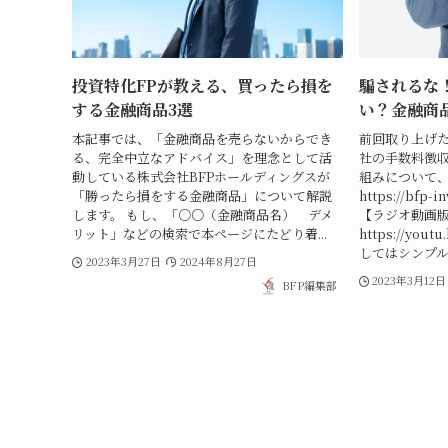
投資特化FPが教える、買ったら損を
騙されるな
する金融商品3選
い？金融商
本記事では、「金融商品を売らないからでき
前回取り上げ
る、完全中立なアドバイス」を理念として活
社の手数料徴
動している株式会社BFPホールディングスが
組みについて
「勝ったら損をする金融商品」について解説
https://bfp-
します。 もし、「○○（金融商品名） デメ
【ラジオ動画
リット」などの検索で本ページにたどり着...
https://you
してはシンプルな
2023年3月27日
2024年8月27日
2023年3月12日
BFP編集部