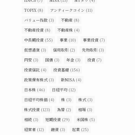
iDeCo
(7)
NISA
(13)
NYダウ
(4)
TOPIX
(8)
アンティークコイン
(11)
バリュー指数
(3)
不動産
(8)
不動産投資
(8)
不動産株
(4)
中長期投資
(55)
事業
(10)
事業投資
(7)
仮想通貨
(3)
信用取引
(2)
先物取引
(3)
円安
(3)
国債
(3)
年金
(3)
投資
(7)
投資信託
(4)
投資基礎
(156)
政策保有株式
(3)
新NISA
(4)
日本株
(46)
日経平均
(12)
日経平均株価
(4)
株
(3)
株式
(3)
株式投資
(123)
為替
(2)
相場
(3)
相続
(3)
短期投資
(29)
米国株
(5)
経営者
(12)
融資
(3)
起業
(25)