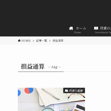
ホーム
投資の
Home
Investment b
HOME
記事一覧
損益通算
損益通算
– tag –
投資の基礎