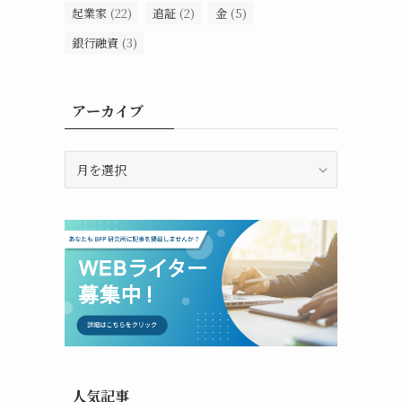
起業家
(22)
追証
(2)
金
(5)
銀行融資
(3)
アーカイブ
ア
ー
カ
イ
ブ
人気記事