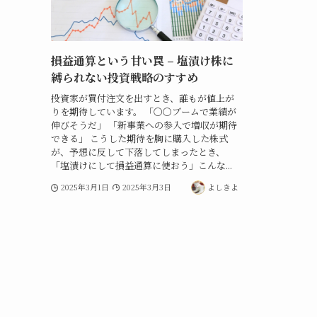
損益通算という甘い罠 – 塩漬け株に
縛られない投資戦略のすすめ
投資家が買付注文を出すとき、誰もが値上が
りを期待しています。 「〇〇ブームで業績が
伸びそうだ」 「新事業への参入で増収が期待
できる」 こうした期待を胸に購入した株式
が、予想に反して下落してしまったとき、
「塩漬けにして損益通算に使おう」こんな...
2025年3月1日
2025年3月3日
よしきよ