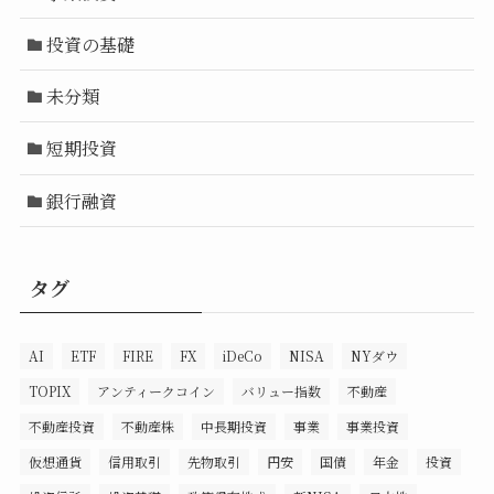
投資の基礎
未分類
短期投資
銀行融資
タグ
AI
ETF
FIRE
FX
iDeCo
NISA
NYダウ
TOPIX
アンティークコイン
バリュー指数
不動産
不動産投資
不動産株
中長期投資
事業
事業投資
仮想通貨
信用取引
先物取引
円安
国債
年金
投資