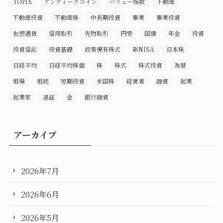
TOPIX
アンティークコイン
バリュー指数
不動産
不動産投資
不動産株
中長期投資
事業
事業投資
仮想通貨
信用取引
先物取引
円安
国債
年金
投資
投資信託
投資基礎
政策保有株式
新NISA
日本株
日経平均
日経平均株価
株
株式
株式投資
為替
相場
相続
短期投資
米国株
経営者
融資
起業
起業家
追証
金
銀行融資
アーカイブ
2026年7月
2026年6月
2026年5月