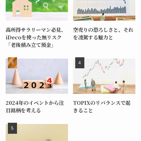
高所得サラリーマン必見、
空売りの恐ろしさと、それ
iDecoを使った無リスク
を凌駕する魅力と
「老後積み立て預金」
2024年のイベントから注
TOPIXのリバランスで起
目銘柄を考える
きること