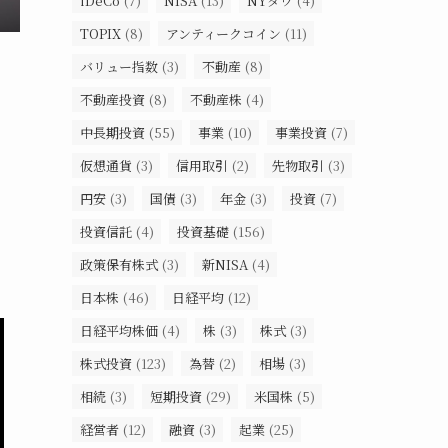
iDeCo
(7)
NISA
(13)
NYダウ
(4)
TOPIX
(8)
アンティークコイン
(11)
バリュー指数
(3)
不動産
(8)
不動産投資
(8)
不動産株
(4)
中長期投資
(55)
事業
(10)
事業投資
(7)
仮想通貨
(3)
信用取引
(2)
先物取引
(3)
円安
(3)
国債
(3)
年金
(3)
投資
(7)
投資信託
(4)
投資基礎
(156)
政策保有株式
(3)
新NISA
(4)
日本株
(46)
日経平均
(12)
日経平均株価
(4)
株
(3)
株式
(3)
株式投資
(123)
為替
(2)
相場
(3)
相続
(3)
短期投資
(29)
米国株
(5)
経営者
(12)
融資
(3)
起業
(25)