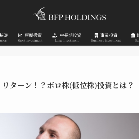
基礎
短期投資
中長期投資
事業投資
asics
Short investment
Long investment
Business investment
Ba
リターン！？ボロ株(低位株)投資とは？