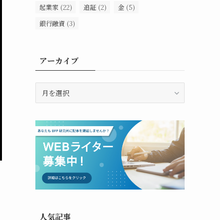
起業家
(22)
追証
(2)
金
(5)
銀行融資
(3)
アーカイブ
ア
ー
カ
イ
ブ
人気記事