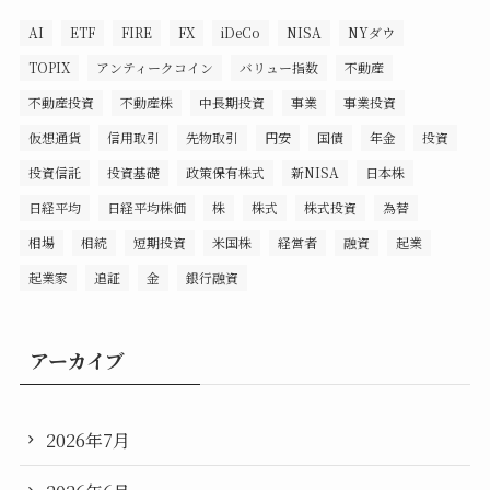
AI
ETF
FIRE
FX
iDeCo
NISA
NYダウ
TOPIX
アンティークコイン
バリュー指数
不動産
不動産投資
不動産株
中長期投資
事業
事業投資
仮想通貨
信用取引
先物取引
円安
国債
年金
投資
投資信託
投資基礎
政策保有株式
新NISA
日本株
日経平均
日経平均株価
株
株式
株式投資
為替
相場
相続
短期投資
米国株
経営者
融資
起業
起業家
追証
金
銀行融資
アーカイブ
2026年7月