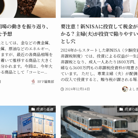
相場の動きを振り返り、
要注意！新NISAに投資して税金
を予想
かる？主婦(夫)が投資で陥りやす
とし穴
象としては、金などの貴金属、
金属、原油などのエネルギー、
2024年からスタートした新NISA（少額投
りますが、最近の各商品相場を
非課税制度）では、投資による収益が一生
ち着いて推移する商品と大きく
非課税となり、成人一人あたり1800万円
に分かれます。今回は、今年大
婦なら3600万円もの非課税投資枠が用意
る商品として「コーヒー...
ています。 ただし、専業主婦（夫）が配偶
の収入で投資すると、贈与税が課される場..
日
BFP編集部
2024年12月14日
よし
投資の基礎
投資の