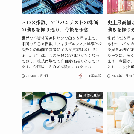
ＳＯⅩ指数、アドバンテストの株価
史上最高値
の動きを振り返り、今後を予想
動きを振り
世界の半導体関連株などの動きを見る上で、
株式市場を見
米国のＳＯⅩ指数（フィラデルフィア半導体株
されているの
指数）の動向を参考にする投資家は多いでし
を見る必要が
ょう。近年は、この指数の変動が大きくなっ
ループは、多
ており、株式市場での注目度は高くなってい
ます。今回は
ます。今回は、ＳＯⅩ指数のこれまでの...
として、史上最
2024年12月7日
BFP編集部
2024年11月30
投資の基礎