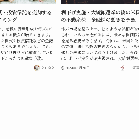
式・投資信託を売却する
利下げ実施・大統領選挙の後の米
イミング
の不動産株、金融株の動きを予想
と、老後の資産形成や将来の生
株式市場を見る上で、どのような銘柄が物
て考える機会が増えてきます。
されているのかを知るには、様々な株価指
した株式や投資信託などの金融
を見る必要があります。 今回は、米国Ｓ＆
こともあるでしょう。 これら
の業種別株価指数の動きのなかから、不動
適切に管理せずに放置している
株と金融株について取り上げました。今後
下がったり無駄な手数...
は、利下げ実施が確実視され、大統領選挙..
よしきよ
2024年9月28日
BFP編