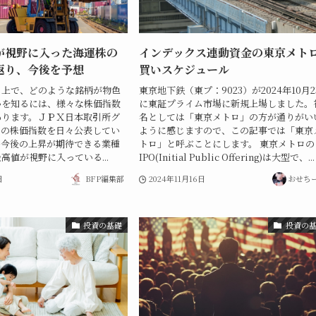
が視野に入った海運株の
インデックス連動資金の東京メト
返り、今後を予想
買いスケジュール
る上で、どのような銘柄が物色
東京地下鉄（東プ：9023）が2024年10月2
かを知るには、様々な株価指数
に東証プライム市場に新規上場しました。
あります。ＪＰＸ日本取引所グ
名としては「東京メトロ」の方が通りがい
くの株価指数を日々公表してい
ように感じますので、この記事では「東京
、今後の上昇が期待できる業種
トロ」と呼ぶことにします。 東京メトロの
高値が視野に入っている...
IPO(Initial Public Offering)は大型で、...
日
BFP編集部
2024年11月16日
おせち
投資の基礎
投資の