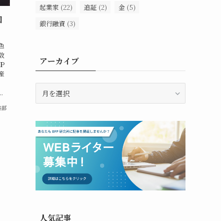
起業家
(22)
追証
(2)
金
(5)
国
銀行融資
(3)
色
数
アーカイブ
Ｐ
産
ア
.
ー
集部
カ
イ
ブ
人気記事