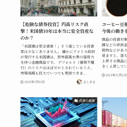
【危険な債券投資】円高リスク直
コーヒー豆
撃！米国債10年は本当に安全資産な
今後の動き
のか？
商品の投資対
銅などの非鉄
「米国債は安全資産！」そう信じている投資
穀物などがあ
家は少なくありません。 確かにアメリカ政府
見ますと、落
が発行する米国債は、世界最高水準の信用力
上昇する商品
を持つ金融商品です。 デフォルト（債務不履
きく上昇してい
行）のリスクはほぼゼロとされているうえ、
市場規模も巨大でいつでも売却できま...
2024年12月21
2025年1月11日
よしきよ
投資の基礎