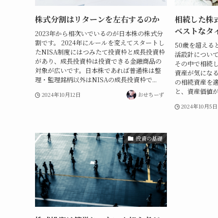
株式分割はリターンを左右するのか
相続した株
ベストなタ
2023年から相次いでいるのが日本株の株式分
割です。 2024年にルールを変えてスタートし
50歳を超える
たNISA制度にはつみたて投資枠と成長投資枠
活設計につい
があり、成長投資枠は投資できる金融商品の
その中で相続
対象が広いです。日本株であれば普通株は整
資産が気になる
理・監理銘柄以外はNISAの成長投資枠で...
の相続資産を
と、資産価値が
2024年10月12日
おせちーず
2024年10月5日
投資の基礎