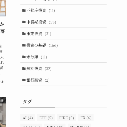
不動産投資
(11)
中長期投資
(58)
がか
い落
事業投資
(31)
投資の基礎
(166)
資
涯
未分類
(11)
、夫
され
者
短期投資
(32)
.
銀行融資
(2)
きよ
基礎
タグ
AI
(4)
ETF
(5)
FIRE
(5)
FX
(6)