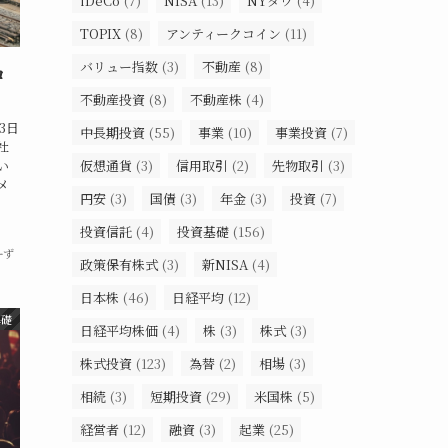
iDeCo
(7)
NISA
(13)
NYダウ
(4)
TOPIX
(8)
アンティークコイン
(11)
バリュー指数
(3)
不動産
(8)
ロ
不動産投資
(8)
不動産株
(4)
3日
中長期投資
(55)
事業
(10)
事業投資
(7)
社
い
仮想通貨
(3)
信用取引
(2)
先物取引
(3)
メ
円安
(3)
国債
(3)
年金
(3)
投資
(7)
投資信託
(4)
投資基礎
(156)
ーず
政策保有株式
(3)
新NISA
(4)
日本株
(46)
日経平均
(12)
基礎
日経平均株価
(4)
株
(3)
株式
(3)
株式投資
(123)
為替
(2)
相場
(3)
相続
(3)
短期投資
(29)
米国株
(5)
経営者
(12)
融資
(3)
起業
(25)