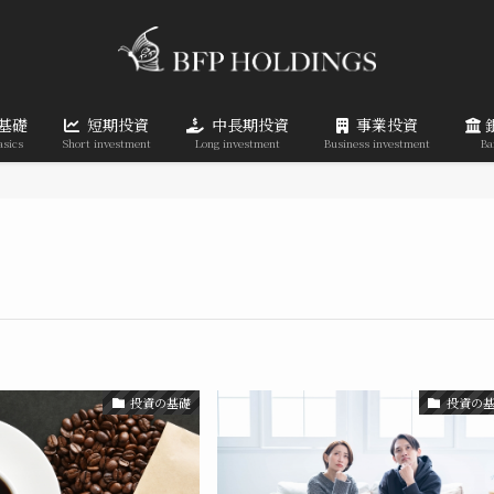
基礎
短期投資
中長期投資
事業投資
asics
Short investment
Long investment
Business investment
Ba
投資の基礎
投資の