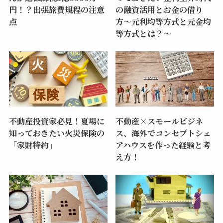
円！？出張旅費規程の注意
の融資活用とお金の借り
点
方〜元利均等方式と元金均
等方式とは？〜
不動産投資家必見！夏場に
不動産×スモールビジネ
知っておきたい火災保険の
ス、海外でコンセプトシェ
「家財特約」
アハウスを作った経験と考
え方！