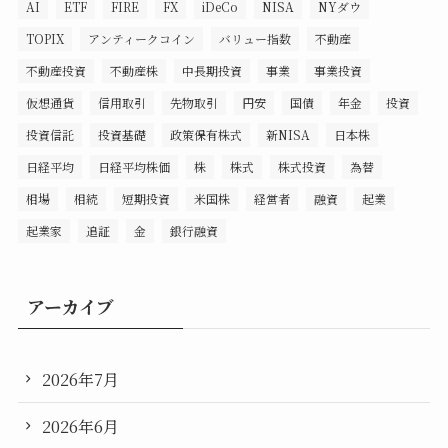
AI
ETF
FIRE
FX
iDeCo
NISA
NYダウ
TOPIX
アンティークコイン
バリュー指数
不動産
不動産投資
不動産株
中長期投資
事業
事業投資
仮想通貨
信用取引
先物取引
円安
国債
年金
投資
投資信託
投資基礎
政策保有株式
新NISA
日本株
日経平均
日経平均株価
株
株式
株式投資
為替
相場
相続
短期投資
米国株
経営者
融資
起業
起業家
追証
金
銀行融資
アーカイブ
2026年7月
2026年6月