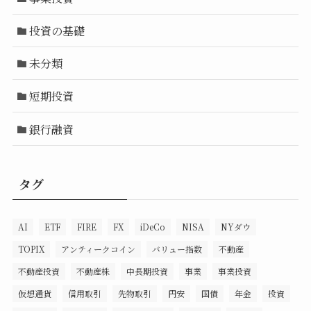
投資の基礎
未分類
短期投資
銀行融資
タグ
AI
ETF
FIRE
FX
iDeCo
NISA
NYダウ
TOPIX
アンティークコイン
バリュー指数
不動産
不動産投資
不動産株
中長期投資
事業
事業投資
仮想通貨
信用取引
先物取引
円安
国債
年金
投資