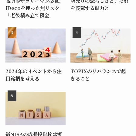
高所得サラリーマン必見、
空売りの恐ろしさと、それ
iDecoを使った無リスク
を凌駕する魅力と
「老後積み立て預金」
2024年のイベントから注
TOPIXのリバランスで起
目銘柄を考える
きること
新NISAの成長投資枠は短