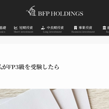
基礎
短期投資
中長期投資
事業投資
asics
Short investment
Long investment
Business investment
Ba
がFP3級を受験したら