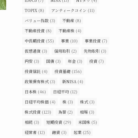
iDeCo
(7)
NISA
(13)
NYダウ
(4)
TOPIX
(8)
アンティークコイン
(11)
バリュー指数
(3)
不動産
(8)
不動産投資
(8)
不動産株
(4)
中長期投資
(55)
事業
(10)
事業投資
(7)
仮想通貨
(3)
信用取引
(2)
先物取引
(3)
円安
(3)
国債
(3)
年金
(3)
投資
(7)
投資信託
(4)
投資基礎
(156)
政策保有株式
(3)
新NISA
(4)
日本株
(46)
日経平均
(12)
日経平均株価
(4)
株
(3)
株式
(3)
株式投資
(123)
為替
(2)
相場
(3)
相続
(3)
短期投資
(29)
米国株
(5)
経営者
(12)
融資
(3)
起業
(25)