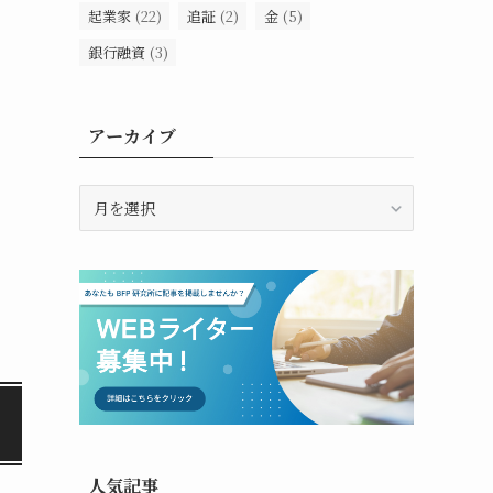
起業家
(22)
追証
(2)
金
(5)
銀行融資
(3)
アーカイブ
ア
ー
カ
イ
ブ
人気記事