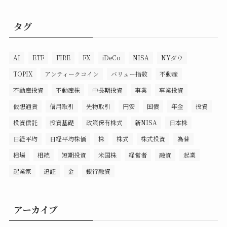
タグ
AI
ETF
FIRE
FX
iDeCo
NISA
NYダウ
TOPIX
アンティークコイン
バリュー指数
不動産
不動産投資
不動産株
中長期投資
事業
事業投資
仮想通貨
信用取引
先物取引
円安
国債
年金
投資
投資信託
投資基礎
政策保有株式
新NISA
日本株
日経平均
日経平均株価
株
株式
株式投資
為替
相場
相続
短期投資
米国株
経営者
融資
起業
起業家
追証
金
銀行融資
アーカイブ