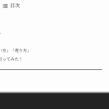
目次
ト
い方」「売り方」
行ってみた！