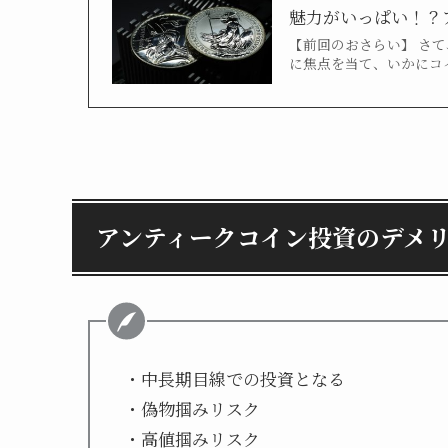
魅力がいっぱい！？ア
【前回のおさらい】 さ
に焦点を当て、いかにコ
アンティークコイン投資のデメ
・中長期目線での投資となる
・偽物掴みリスク
・高値掴みリスク