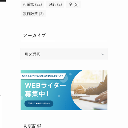
起業家
(22)
追証
(2)
金
(5)
銀行融資
(3)
アーカイブ
ア
ー
カ
イ
ブ
人気記事